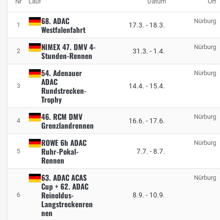
Nr
Lauf
Datum
Ort
68. ADAC
Nürburg
17.3.
-
18.3.
1
Westfalenfahrt
NIMEX 47. DMV 4-
Nürburg
31.3.
-
1.4.
2
Stunden-Rennen
54. Adenauer
Nürburg
ADAC
14.4.
-
15.4.
3
Rundstrecken-
Trophy
46. RCM DMV
Nürburg
16.6.
-
17.6.
4
Grenzlandrennen
ROWE 6h ADAC
Nürburg
Ruhr-Pokal-
7.7.
-
8.7.
5
Rennen
63. ADAC ACAS
Nürburg
Cup + 62. ADAC
Reinoldus-
8.9.
-
10.9.
6
Langstreckenren
nen