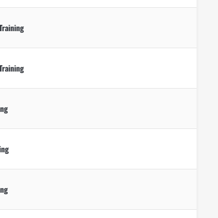
Training
Training
ing
ing
ing