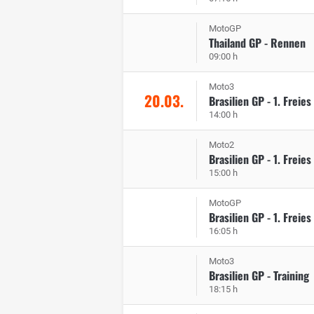
MotoGP
Thailand GP - Rennen
09:00 h
Moto3
20.03.
Brasilien GP - 1. Freies
14:00 h
Moto2
Brasilien GP - 1. Freies
15:00 h
MotoGP
Brasilien GP - 1. Freies
16:05 h
Moto3
Brasilien GP - Training
18:15 h