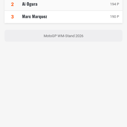
Ai Ogura
2
194 P
Marc Marquez
3
190 P
MotoGP WM-Stand 2026