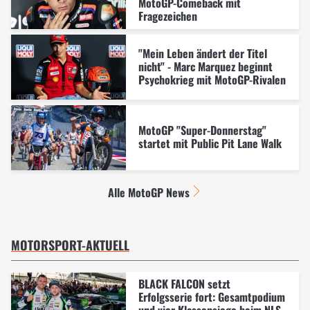
MotoGP-Comeback mit
Fragezeichen
"Mein Leben ändert der Titel
nicht" - Marc Marquez beginnt
Psychokrieg mit MotoGP-Rivalen
MotoGP "Super-Donnerstag"
startet mit Public Pit Lane Walk
Alle MotoGP News
MOTORSPORT-AKTUELL
BLACK FALCON setzt
Erfolgsserie fort: Gesamtpodium
und vier Klassensiege beim NLS