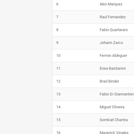
6
Alex Marquez
7
Raul Fernandez
8
Fabio Quartararo
9
Johann Zarco
10
Fermin Aldeguer
11
Enea Bastianini
12
Brad Binder
13
Fabio Di Giannanton
14
Miguel Oliveira
15
Somkiat Chantra
16
Maverick Vinales