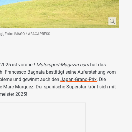
egi, Foto: IMAGO / ABACAPRESS
 2025 ist vorüber!
Motorsport-Magazin.com
hat das
ch:
Francesco Bagnaia
bestätigt seine Auferstehung vom
robleme und gewinnt auch den
Japan-Grand-Prix
. Die
ge
Marc Marquez
. Der spanische Superstar krönt sich mit
meister 2025!