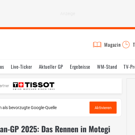
Magazin
T
os
Live-Ticker
Aktueller GP
Ergebnisse
WM-Stand
TV-P
mine
Testfahrten
Reglement
Bilder
artner
 als bevorzugte Google-Quelle
Aktivieren
an-GP 2025: Das Rennen in Motegi