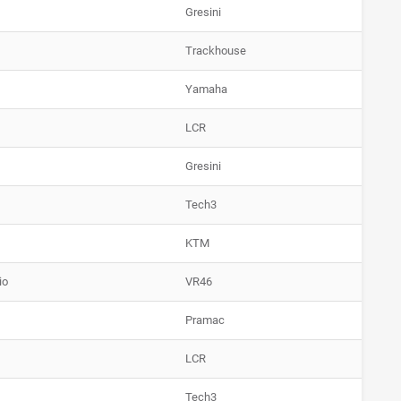
Gresini
Trackhouse
Yamaha
LCR
Gresini
Tech3
KTM
io
VR46
Pramac
LCR
Tech3