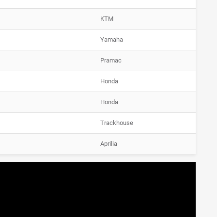
KTM
Yamaha
Pramac
Honda
Honda
Trackhouse
Aprilia