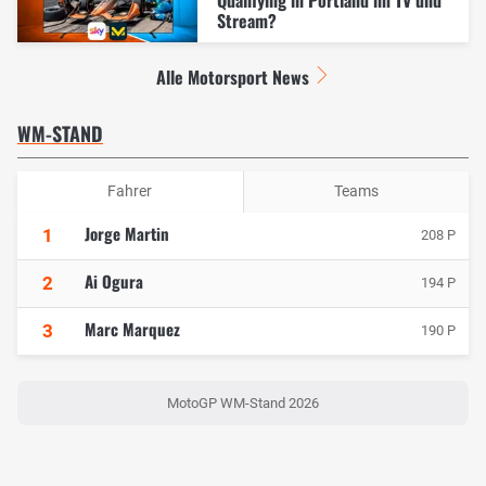
Qualifying in Portland im TV und
Stream?
Alle Motorsport News
WM-STAND
Fahrer
Teams
Jorge Martin
1
208 P
Ai Ogura
2
194 P
Marc Marquez
3
190 P
MotoGP WM-Stand 2026