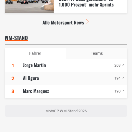
1.000 Prozent" mehr Sprints
Alle Motorsport News
WM-STAND
Fahrer
Teams
Jorge Martin
1
208 P
Ai Ogura
2
194 P
Marc Marquez
3
190 P
MotoGP WM-Stand 2026