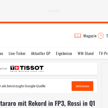
Magazin
T
os
Live-Ticker
Aktueller GP
Ergebnisse
WM-Stand
TV-P
mine
Testfahrten
Reglement
Bilder
artner
 als bevorzugte Google-Quelle
Aktivieren
araro mit Rekord in FP3, Rossi in Q1