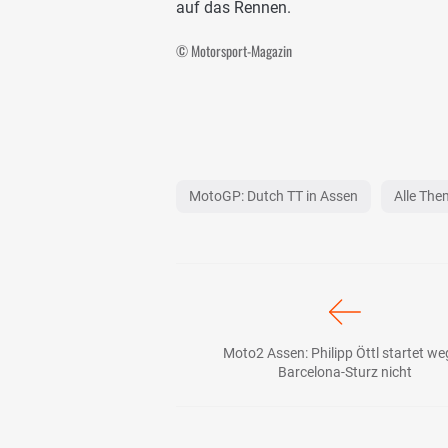
auf das Rennen.
© Motorsport-Magazin
MotoGP: Dutch TT in Assen
Alle Th
Moto2 Assen: Philipp Öttl startet w
Barcelona-Sturz nicht