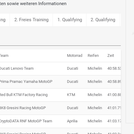
ten sowie weiteren Informationen
ing
2. Freies Training
1. Qualifying
2. Qualifying
Star
Team
Motorrad
Reifen
Zeit
Rü
Ducati Lenovo Team
Ducati
Michelin
40:58.535
Prima Pramac Yamaha MotoGP
Ducati
Michelin
40:58.895
+ 
Red Bull KTM Factory Racing
KTM
Michelin
41:00.882
+ 
BK8 Gresini Racing MotoGP
Ducati
Michelin
41:01.711
+ 
CryptoDATA RNF MotoGP Team
Aprilia
Michelin
41:03.171
+ 