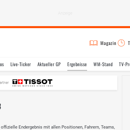
Magazin
T
os
Live-Ticker
Aktueller GP
Ergebnisse
WM-Stand
TV-P
mine
Testfahrten
Reglement
Bilder
artner
3
ffizielle Endergebnis mit allen Positionen, Fahrern, Teams,