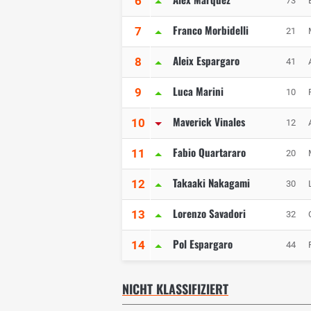
6
73
Franco Morbidelli
7
21
Aleix Espargaro
8
41
Luca Marini
9
10
Maverick Vinales
10
12
Fabio Quartararo
11
20
Takaaki Nakagami
12
30
Lorenzo Savadori
13
32
Pol Espargaro
14
44
NICHT KLASSIFIZIERT