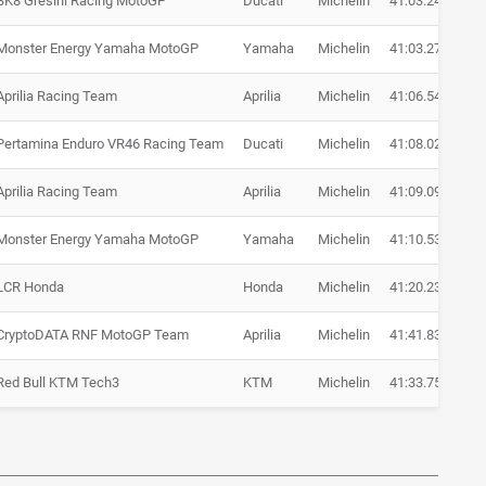
BK8 Gresini Racing MotoGP
Ducati
Michelin
41:03.243
+ 
Monster Energy Yamaha MotoGP
Yamaha
Michelin
41:03.271
+ 
Aprilia Racing Team
Aprilia
Michelin
41:06.549
+ 
Pertamina Enduro VR46 Racing Team
Ducati
Michelin
41:08.021
+ 
Aprilia Racing Team
Aprilia
Michelin
41:09.091
+ 
Monster Energy Yamaha MotoGP
Yamaha
Michelin
41:10.536
+ 
LCR Honda
Honda
Michelin
41:20.230
+ 
CryptoDATA RNF MotoGP Team
Aprilia
Michelin
41:41.832
+ 
Red Bull KTM Tech3
KTM
Michelin
41:33.758
+ 