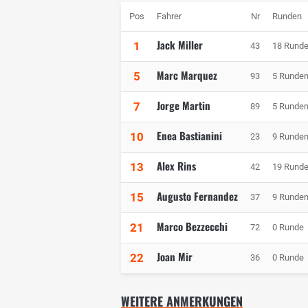
Pos
Fahrer
Nr
Runden
Jack Miller
1
43
18 Rund
Marc Marquez
5
93
5 Runde
Jorge Martin
7
89
5 Runde
Enea Bastianini
10
23
9 Runde
Alex Rins
13
42
19 Rund
Augusto Fernandez
15
37
9 Runde
Marco Bezzecchi
21
72
0 Runde
Joan Mir
22
36
0 Runde
WEITERE ANMERKUNGEN