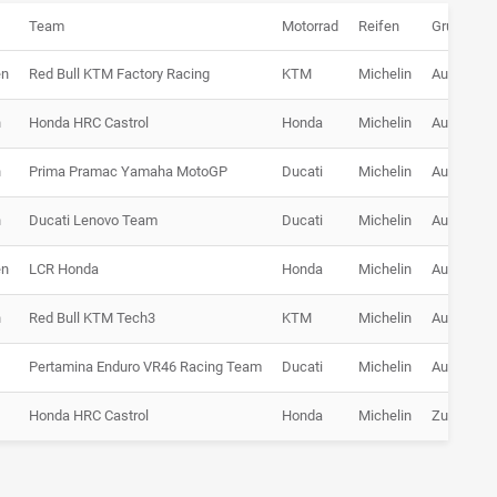
Team
Motorrad
Reifen
Grund
en
Red Bull KTM Factory Racing
KTM
Michelin
Ausfall
n
Honda HRC Castrol
Honda
Michelin
Ausfall
n
Prima Pramac Yamaha MotoGP
Ducati
Michelin
Ausfall
n
Ducati Lenovo Team
Ducati
Michelin
Ausfall
en
LCR Honda
Honda
Michelin
Ausfall
n
Red Bull KTM Tech3
KTM
Michelin
Ausfall
Pertamina Enduro VR46 Racing Team
Ducati
Michelin
Ausfall
Honda HRC Castrol
Honda
Michelin
Zurückge