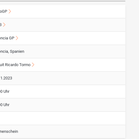
oGP
3
encia GP
encia, Spanien
cuit Ricardo Tormo
11.2023
00 Uhr
00 Uhr
nenschein