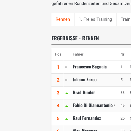
gefahrenen Rundenzeiten und Gesamtzei
1. Freies Training
Train
ERGEBNISSE - RENNEN
Pos
Fahrer
Nr
Francesco Bagnaia
1
1
Johann Zarco
2
5
Brad Binder
3
33
Fabio Di Giannantonio
4
49
*
Raul Fernandez
5
25
Alex Marquez