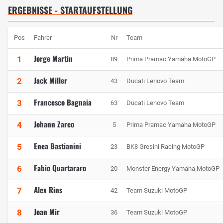
ERGEBNISSE - STARTAUFSTELLUNG
Pos
Fahrer
Nr
Team
Jorge Martin
1
89
Prima Pramac Yamaha MotoGP
Jack Miller
2
43
Ducati Lenovo Team
Francesco Bagnaia
3
63
Ducati Lenovo Team
Johann Zarco
4
5
Prima Pramac Yamaha MotoGP
Enea Bastianini
5
23
BK8 Gresini Racing MotoGP
Fabio Quartararo
6
20
Monster Energy Yamaha MotoGP
Alex Rins
7
42
Team Suzuki MotoGP
Joan Mir
8
36
Team Suzuki MotoGP