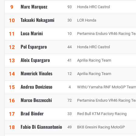
Marc Marquez
9
93
Honda HRC Castrol
Takaaki Nakagami
10
30
LCR Honda
Luca Marini
11
10
Pertamina Enduro VR46 Racing T
Pol Espargaro
12
44
Honda HRC Castrol
Aleix Espargaro
13
41
Aprilia Racing Team
Maverick Vinales
14
12
Aprilia Racing Team
Andrea Dovizioso
15
4
WithU Yamaha RNF MotoGP Tea
Marco Bezzecchi
16
72
Pertamina Enduro VR46 Racing T
Brad Binder
17
33
Red Bull KTM Factory Racing
Fabio Di Giannantonio
18
49
BK8 Gresini Racing MotoGP