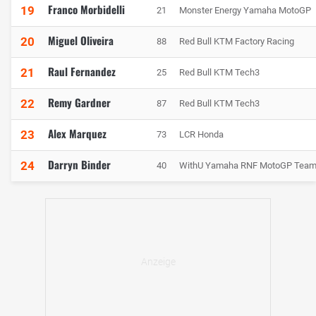
Franco Morbidelli
19
21
Monster Energy Yamaha MotoGP
Miguel Oliveira
20
88
Red Bull KTM Factory Racing
Raul Fernandez
21
25
Red Bull KTM Tech3
Remy Gardner
22
87
Red Bull KTM Tech3
Alex Marquez
23
73
LCR Honda
Darryn Binder
24
40
WithU Yamaha RNF MotoGP Tea