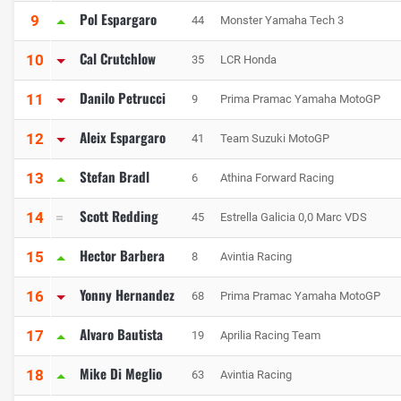
Pol Espargaro
9
44
Monster Yamaha Tech 3
Cal Crutchlow
10
35
LCR Honda
Danilo Petrucci
11
9
Prima Pramac Yamaha MotoGP
Aleix Espargaro
12
41
Team Suzuki MotoGP
Stefan Bradl
13
6
Athina Forward Racing
Scott Redding
14
45
Estrella Galicia 0,0 Marc VDS
Hector Barbera
15
8
Avintia Racing
Yonny Hernandez
16
68
Prima Pramac Yamaha MotoGP
Alvaro Bautista
17
19
Aprilia Racing Team
Mike Di Meglio
18
63
Avintia Racing