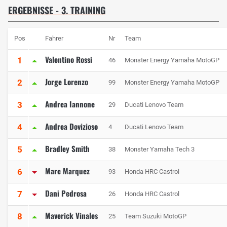
ERGEBNISSE - 3. TRAINING
Pos
Fahrer
Nr
Team
Valentino Rossi
1
46
Monster Energy Yamaha MotoGP
Jorge Lorenzo
2
99
Monster Energy Yamaha MotoGP
Andrea Iannone
3
29
Ducati Lenovo Team
Andrea Dovizioso
4
4
Ducati Lenovo Team
Bradley Smith
5
38
Monster Yamaha Tech 3
Marc Marquez
6
93
Honda HRC Castrol
Dani Pedrosa
7
26
Honda HRC Castrol
Maverick Vinales
8
25
Team Suzuki MotoGP