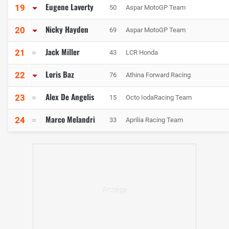
Eugene Laverty
19
50
Aspar MotoGP Team
Nicky Hayden
20
69
Aspar MotoGP Team
Jack Miller
21
43
LCR Honda
Loris Baz
22
76
Athina Forward Racing
Alex De Angelis
23
15
Octo IodaRacing Team
Marco Melandri
24
33
Aprilia Racing Team