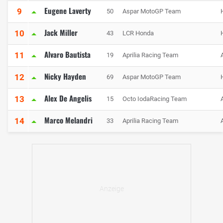
Eugene Laverty
9
50
Aspar MotoGP Team
Jack Miller
10
43
LCR Honda
Alvaro Bautista
11
19
Aprilia Racing Team
A
Nicky Hayden
12
69
Aspar MotoGP Team
Alex De Angelis
13
15
Octo IodaRacing Team
A
Marco Melandri
14
33
Aprilia Racing Team
A