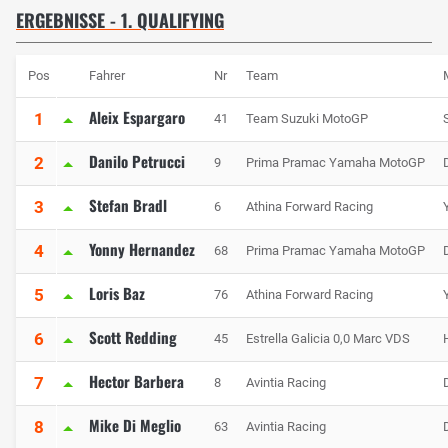
ERGEBNISSE - 1. QUALIFYING
Pos
Fahrer
Nr
Team
Aleix Espargaro
1
41
Team Suzuki MotoGP
Danilo Petrucci
2
9
Prima Pramac Yamaha MotoGP
Stefan Bradl
3
6
Athina Forward Racing
Yonny Hernandez
4
68
Prima Pramac Yamaha MotoGP
Loris Baz
5
76
Athina Forward Racing
Scott Redding
6
45
Estrella Galicia 0,0 Marc VDS
Hector Barbera
7
8
Avintia Racing
Mike Di Meglio
8
63
Avintia Racing