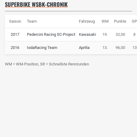
SUPERBIKE WSBK-CHRONIK
Saison
Team
Fahrzeug
WM
Punkte
G
2017
Pedercini Racing SC-Project
Kawasaki
19.
32,00
8
2016
IodaRacing Team
Aprilia
13.
96,00
13
WM = WM-Position, SR = Schnellste Rennrunden