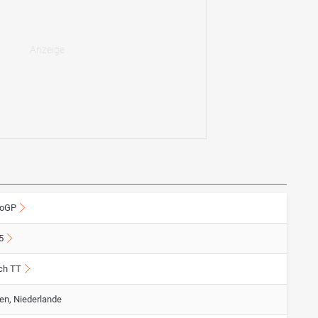
oGP
5
ch TT
en, Niederlande