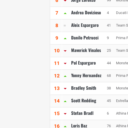
6
99
Monste
Andrea Dovizioso
7
4
Ducati
Aleix Espargaro
8
41
Team S
Danilo Petrucci
9
9
Prima 
Maverick Vinales
10
25
Team S
Pol Espargaro
11
44
Monste
Yonny Hernandez
12
68
Prima 
Bradley Smith
13
38
Monste
Scott Redding
14
45
Estrell
Stefan Bradl
15
6
Athina
Loris Baz
16
76
Athina