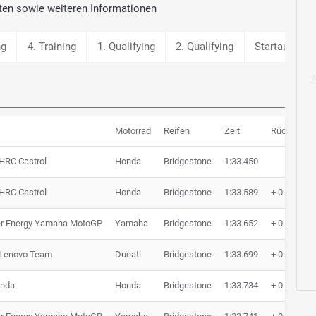
ten sowie weiteren Informationen
ng
4. Training
1. Qualifying
2. Qualifying
Startaufstell
Motorrad
Reifen
Zeit
Rückstand
HRC Castrol
Honda
Bridgestone
1:33.450
HRC Castrol
Honda
Bridgestone
1:33.589
+ 0.139
r Energy Yamaha MotoGP
Yamaha
Bridgestone
1:33.652
+ 0.202
 Lenovo Team
Ducati
Bridgestone
1:33.699
+ 0.249
nda
Honda
Bridgestone
1:33.734
+ 0.284