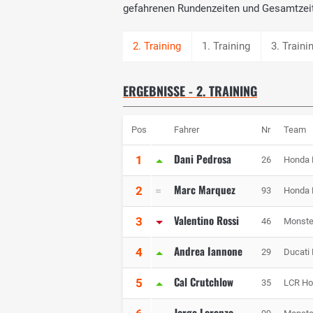
gefahrenen Rundenzeiten und Gesamtzei
1. Training
3. Traini
ERGEBNISSE - 2. TRAINING
Pos
Fahrer
Nr
Team
Dani Pedrosa
1
26
Honda 
Marc Marquez
2
93
Honda 
Valentino Rossi
3
46
Monste
Andrea Iannone
4
29
Ducati
Cal Crutchlow
5
35
LCR Ho
Jorge Lorenzo