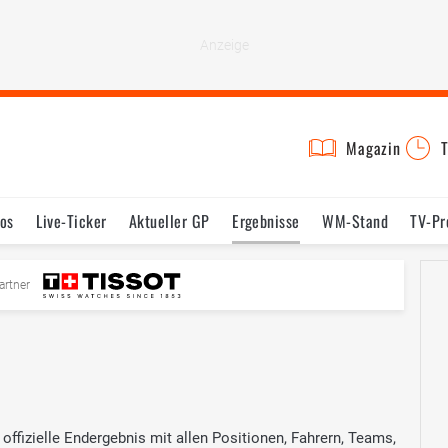
Magazin
T
os
Live-Ticker
Aktueller GP
Ergebnisse
WM-Stand
TV-P
mine
Testfahrten
Reglement
Bilder
artner
offizielle Endergebnis mit allen Positionen, Fahrern, Teams,