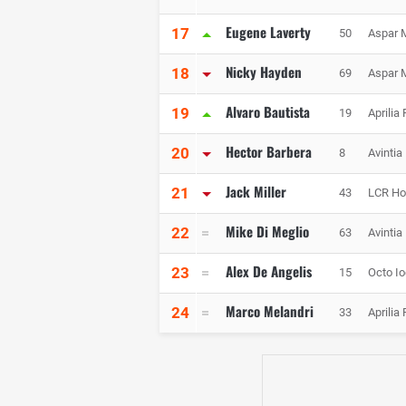
Eugene Laverty
17
50
Aspar 
Nicky Hayden
18
69
Aspar 
Alvaro Bautista
19
19
Aprilia
Hector Barbera
20
8
Avintia
Jack Miller
21
43
LCR Ho
Mike Di Meglio
22
63
Avintia
Alex De Angelis
23
15
Octo I
Marco Melandri
24
33
Aprilia