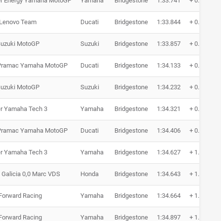
r Energy Yamaha MotoGP
Yamaha
Bridgestone
1:33.741
+ 0.291
 Lenovo Team
Ducati
Bridgestone
1:33.844
+ 0.394
uzuki MotoGP
Suzuki
Bridgestone
1:33.857
+ 0.407
Pramac Yamaha MotoGP
Ducati
Bridgestone
1:34.133
+ 0.683
uzuki MotoGP
Suzuki
Bridgestone
1:34.232
+ 0.782
r Yamaha Tech 3
Yamaha
Bridgestone
1:34.321
+ 0.871
Pramac Yamaha MotoGP
Ducati
Bridgestone
1:34.406
+ 0.956
r Yamaha Tech 3
Yamaha
Bridgestone
1:34.627
+ 1.177
a Galicia 0,0 Marc VDS
Honda
Bridgestone
1:34.643
+ 1.193
 Forward Racing
Yamaha
Bridgestone
1:34.664
+ 1.214
 Forward Racing
Yamaha
Bridgestone
1:34.897
+ 1.447