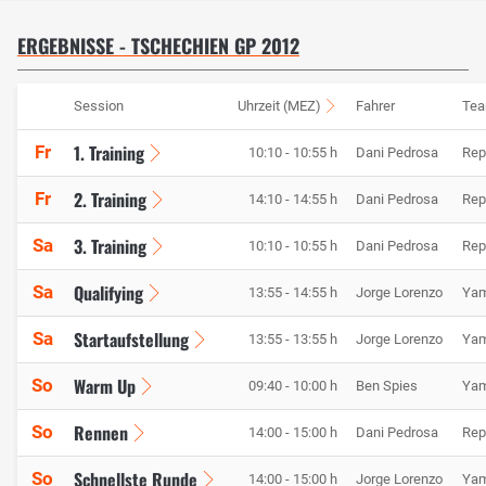
ERGEBNISSE - TSCHECHIEN GP 2012
Session
Uhrzeit (MEZ)
Fahrer
Te
1. Training
Fr
10:10 - 10:55 h
Dani Pedrosa
Rep
2. Training
Fr
14:10 - 14:55 h
Dani Pedrosa
Rep
3. Training
Sa
10:10 - 10:55 h
Dani Pedrosa
Rep
Qualifying
Sa
13:55 - 14:55 h
Jorge Lorenzo
Yam
Startaufstellung
Sa
13:55 - 13:55 h
Jorge Lorenzo
Yam
Warm Up
So
09:40 - 10:00 h
Ben Spies
Yam
Rennen
So
14:00 - 15:00 h
Dani Pedrosa
Rep
Schnellste Runde
So
14:00 - 15:00 h
Jorge Lorenzo
Yam