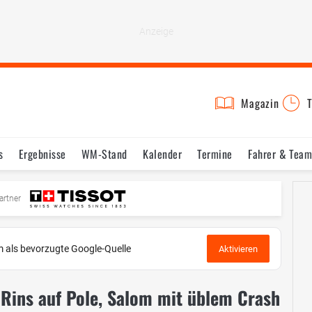
Magazin
T
s
Ergebnisse
WM-Stand
Kalender
Termine
Fahrer & Team
artner
 als bevorzugte Google-Quelle
Aktivieren
- Rins auf Pole, Salom mit üblem Crash