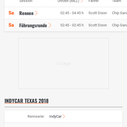
Session
Uhrzeit (MEZ)
Fahrer
Team
Rennen
Sa
02:45 - 04:45 h
Scott Dixon
Chip Gan
Führungsrunde
Sa
02:45 - 02:45 h
Scott Dixon
Chip Gan
INDYCAR TEXAS 2018
Rennserie:
IndyCar