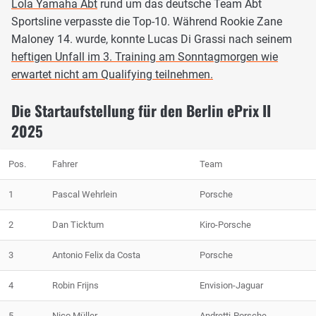
Lola Yamaha Abt
rund um das deutsche Team Abt
Sportsline verpasste die Top-10. Während Rookie Zane
Maloney 14. wurde, konnte Lucas Di Grassi nach seinem
heftigen Unfall im 3. Training am Sonntagmorgen wie
erwartet nicht am Qualifying teilnehmen.
Die Startaufstellung für den Berlin ePrix II
2025
Pos.
Fahrer
Team
1
Pascal Wehrlein
Porsche
2
Dan Ticktum
Kiro-Porsche
3
Antonio Felix da Costa
Porsche
4
Robin Frijns
Envision-Jaguar
5
Nico Müller
Andretti-Porsche