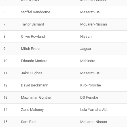
6
Stoffel Vandoorne
Maserati-DS
7
Taylor Barnard
McLaren-Nissan
8
Oliver Rowland
Nissan
9
Mitch Evans
Jaguar
10
Edoardo Mortara
Mahindra
11
Jake Hughes
Maserati-DS
12
David Beckmann
Kiro-Porsche
13
Maximilian Günther
DS Penske
14
Zane Maloney
Lola Yamaha Abt
15
Sam Bird
McLaren-Nissan