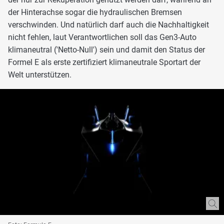
der Hinterachse sogar die hydraulischen Bremsen
verschwinden. Und natürlich darf auch die Nachhaltigkeit
nicht fehlen, laut Verantwortlichen soll das Gen3-Auto
klimaneutral ('Netto-Null') sein und damit den Status der
Formel E als erste zertifiziert klimaneutrale Sportart der
Welt unterstützen.