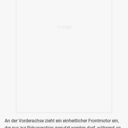
An der Vorderachse zieht ein einheitlicher Frontmotor ein,
der nur zur Rekuperation genutzt werden darf, während an