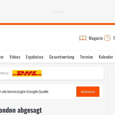
Magazin
T
der
Videos
Ergebnisse
Gesamtwertung
Termine
Kalender
ered by
 als bevorzugte Google-Quelle
Aktivieren
London abgesagt