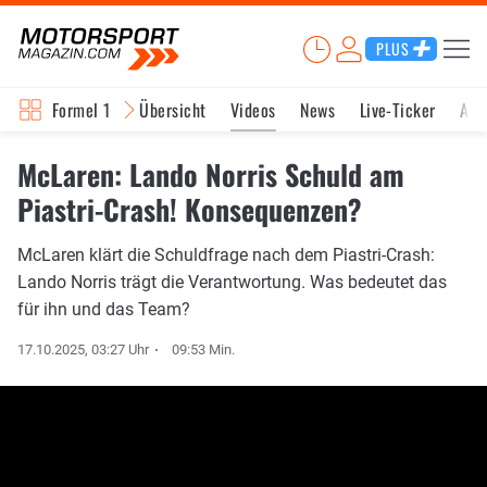
PLUS
Formel 1
Übersicht
Videos
News
Live-Ticker
Akt
McLaren: Lando Norris Schuld am
Piastri-Crash! Konsequenzen?
McLaren klärt die Schuldfrage nach dem Piastri-Crash:
Lando Norris trägt die Verantwortung. Was bedeutet das
für ihn und das Team?
17.10.2025, 03:27 Uhr
09:53 Min.