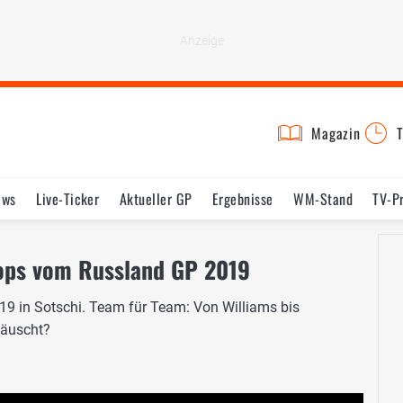
Magazin
T
ews
Live-Ticker
Aktueller GP
Ergebnisse
WM-Stand
TV-P
lder
Termine
Statistik
Testfahrten
Reglement
Lexikon
lops vom Russland GP 2019
9 in Sotschi. Team für Team: Von Williams bis
täuscht?