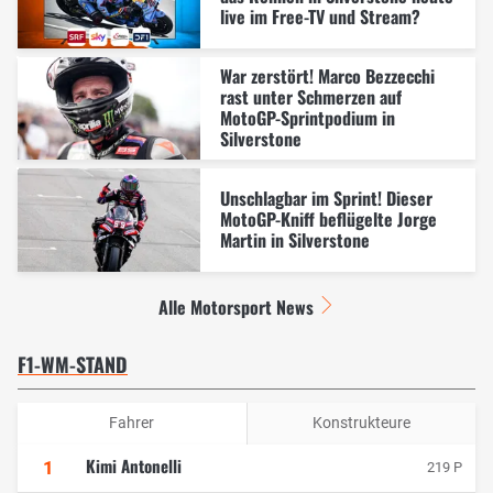
live im Free-TV und Stream?
War zerstört! Marco Bezzecchi
rast unter Schmerzen auf
MotoGP-Sprintpodium in
Silverstone
Unschlagbar im Sprint! Dieser
MotoGP-Kniff beflügelte Jorge
Martin in Silverstone
Alle Motorsport News
F1-WM-STAND
Fahrer
Konstrukteure
Kimi Antonelli
1
219 P