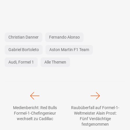
Christian Danner
Fernando Alonso
Gabriel Bortoleto
Aston Martin F1 Team
Audi, Formel 1
Alle Themen
Medienbericht: Red Bulls
Raubüberfall auf Formel-1-
Formel-1-Chefingenieur
Weltmeister Alain Prost:
wechselt zu Cadillac
Fünf Verdächtige
festgenommen