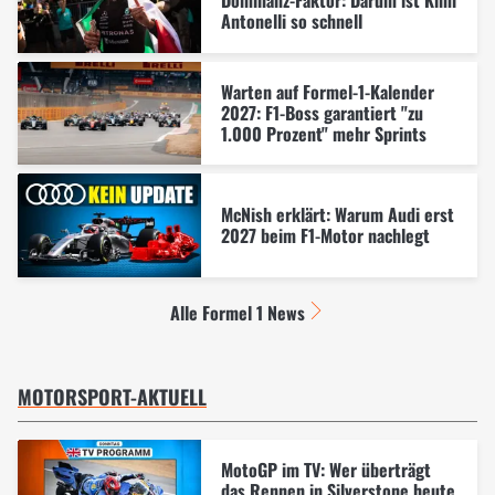
Dominanz-Faktor: Darum ist Kimi
Antonelli so schnell
Warten auf Formel-1-Kalender
2027: F1-Boss garantiert "zu
1.000 Prozent" mehr Sprints
McNish erklärt: Warum Audi erst
2027 beim F1-Motor nachlegt
Alle Formel 1 News
MOTORSPORT-AKTUELL
MotoGP im TV: Wer überträgt
das Rennen in Silverstone heute