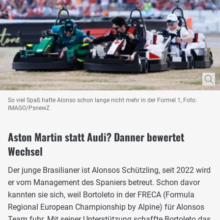
So viel Spaß hatte Alonso schon lange nicht mehr in der Formel 1, Foto:
IMAGO/PsnewZ
Aston Martin statt Audi? Danner bewertet
Wechsel
Der junge Brasilianer ist Alonsos Schützling, seit 2022 wird
er vom Management des Spaniers betreut. Schon davor
kannten sie sich, weil Bortoleto in der FRECA (Formula
Regional European Championship by Alpine) für Alonsos
Team fuhr. Mit seiner Unterstützung schaffte Bortoleto das