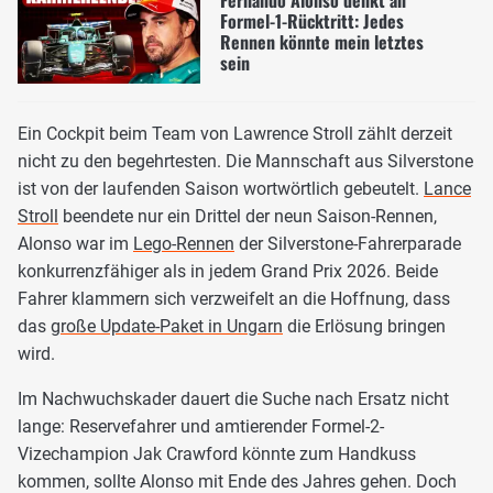
Fernando Alonso denkt an
Formel-1-Rücktritt: Jedes
Rennen könnte mein letztes
sein
Ein Cockpit beim Team von Lawrence Stroll zählt derzeit
nicht zu den begehrtesten. Die Mannschaft aus Silverstone
ist von der laufenden Saison wortwörtlich gebeutelt.
Lance
Stroll
beendete nur ein Drittel der neun Saison-Rennen,
Alonso war im
Lego-Rennen
der Silverstone-Fahrerparade
konkurrenzfähiger als in jedem Grand Prix 2026. Beide
Fahrer klammern sich verzweifelt an die Hoffnung, dass
das
große Update-Paket in Ungarn
die Erlösung bringen
wird.
Im Nachwuchskader dauert die Suche nach Ersatz nicht
lange: Reservefahrer und amtierender Formel-2-
Vizechampion Jak Crawford könnte zum Handkuss
kommen, sollte Alonso mit Ende des Jahres gehen. Doch