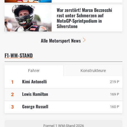
War zerstört! Marco Bezzecchi
rast unter Schmerzen auf
MotoGP-Sprintpodium in
Silverstone
Alle Motorsport News
F1-WM-STAND
Fahrer
Konstrukteure
Kimi Antonelli
1
219 P
Lewis Hamilton
2
169 P
George Russell
3
160 P
Formel 1 WM-Stand 2026