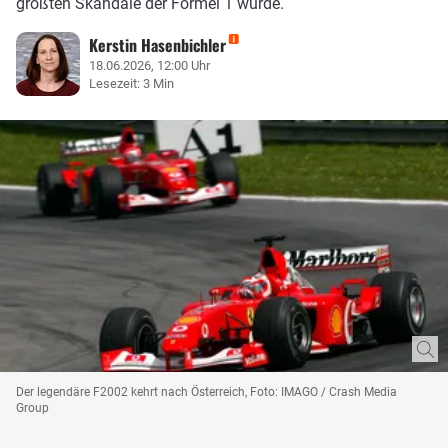
größten Skandale der Formel 1 wurde.
Kerstin Hasenbichler
18.06.2026, 12:00 Uhr
Lesezeit: 3 Min
Der legendäre F2002 kehrt nach Österreich, Foto: IMAGO / Crash Media
Group