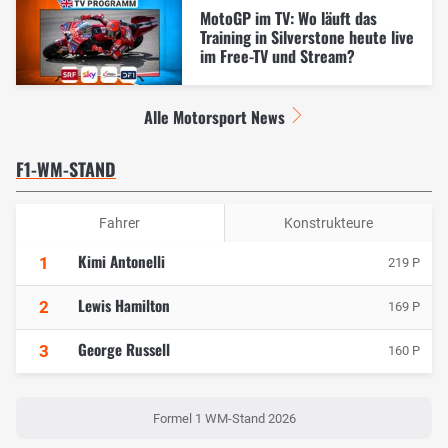
MotoGP im TV: Wo läuft das
Training in Silverstone heute live
im Free-TV und Stream?
Alle Motorsport News
F1-WM-STAND
Fahrer
Konstrukteure
Kimi Antonelli
1
219 P
Lewis Hamilton
2
169 P
George Russell
3
160 P
Formel 1 WM-Stand 2026