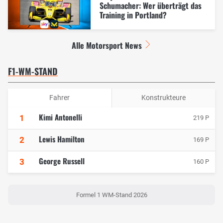
Schumacher: Wer überträgt das
Training in Portland?
Alle Motorsport News
F1-WM-STAND
Fahrer
Konstrukteure
Kimi Antonelli
1
219 P
Lewis Hamilton
2
169 P
George Russell
3
160 P
Formel 1 WM-Stand 2026