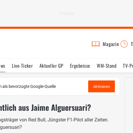
Magazin
T
ews
Live-Ticker
Aktueller GP
Ergebnisse
WM-Stand
TV-P
lder
Termine
Statistik
Testfahrten
Reglement
Lexikon
 als bevorzugte Google-Quelle
Aktivieren
ntlich aus Jaime Alguersuari?
sträger von Red Bull, Jüngster F1-Pilot aller Zeiten.
guersuari?