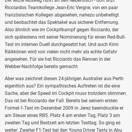
Der letzte Ausweg führt an den Nebentisch - dort sitzt
Ricciardos Teamkollege Jean-Eric Vergne, von ein paar
französischen Kollegen abgesehen, nahezu unbehelligt
und beobachtet das Spektakel aus sicherer Entfernung.
Also ähnlich wie im Cockpitkampf gegen Ricciardo, der
sich spätestens mit seiner Nominierung für einen Red-Bull-
Test im internen Duell durchgesetzt hat. Und auch Kimi
Räikkönen wird von vielen nicht mehr als echte Gefahr
angesehen. Für sie hat Ricciardo das Rennen in der
Webber-Nachfolge bereits gemacht.
Aber was zeichnet diesen 24-jährigen Australier aus Perth
eigentlich aus? Ein sympathisches Auftreten ist die eine
Sache, aber der Speed im Cockpit muss trotzdem stimmen.
Das ist bei Ricciardo der Fall. Bereits bei seinem ersten
Formel-1-Test im Dezember 2009 in Jerez beeindruckte er
am Steuer eines RB5. Platz 4 am ersten Tag, Platz 3 am
zweiten Tag und Bestzeit am letzten Testtag. So ging es
weiter: Zweiter F1-Test bei den Young Driver Tests in Abu