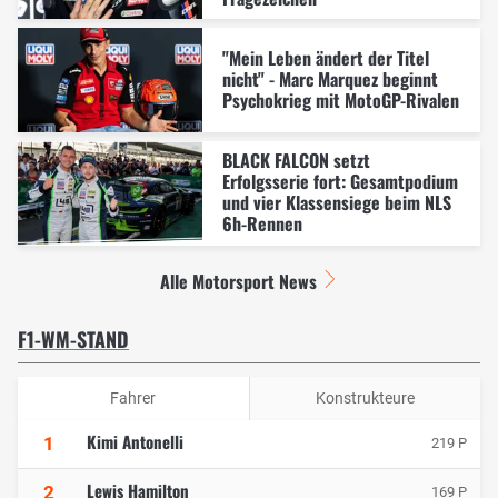
"Mein Leben ändert der Titel
nicht" - Marc Marquez beginnt
Psychokrieg mit MotoGP-Rivalen
BLACK FALCON setzt
Erfolgsserie fort: Gesamtpodium
und vier Klassensiege beim NLS
6h-Rennen
Alle Motorsport News
F1-WM-STAND
Fahrer
Konstrukteure
Kimi Antonelli
1
219 P
Lewis Hamilton
2
169 P