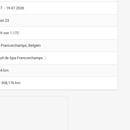
7. - 19.07.2026
von 23
59 von 1.172
-Francorchamps, Belgien
cuit de Spa-Francorchamps
04 km
= 308,176 km