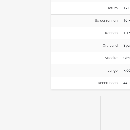
Datum:
17.0
Saisonrennen:
10 
Rennen:
1.1
Ort, Land:
Spa
Strecke:
Cir
Länge:
7,0
Rennrunden:
44 