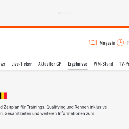
Magazin
T
ews
Live-Ticker
Aktueller GP
Ergebnisse
WM-Stand
TV-P
lder
Termine
Statistik
Testfahrten
Reglement
Lexikon
6
 Zeitplan für Trainings, Qualifying und Rennen inklusive
ten, Gesamtzeiten und weiteren Informationen zum