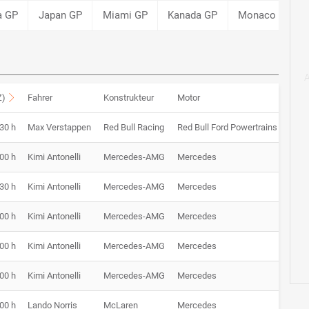
a GP
Japan GP
Miami GP
Kanada GP
Monaco GP
Z)
Fahrer
Konstrukteur
Motor
:30 h
Max Verstappen
Red Bull Racing
Red Bull Ford Powertrains
1
:00 h
Kimi Antonelli
Mercedes-AMG
Mercedes
1
:30 h
Kimi Antonelli
Mercedes-AMG
Mercedes
1
:00 h
Kimi Antonelli
Mercedes-AMG
Mercedes
1
:00 h
Kimi Antonelli
Mercedes-AMG
Mercedes
1
:00 h
Kimi Antonelli
Mercedes-AMG
Mercedes
1:24
:00 h
Lando Norris
McLaren
Mercedes
1