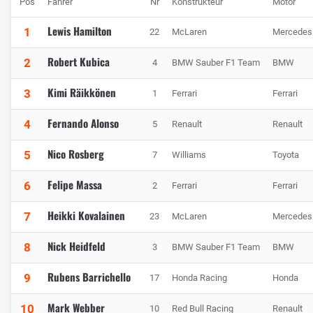
Pos
Fahrer
Nr
Konstrukteur
Motor
Lewis Hamilton
1
22
McLaren
Mercedes
Robert Kubica
2
4
BMW Sauber F1 Team
BMW
Kimi Räikkönen
3
1
Ferrari
Ferrari
Fernando Alonso
4
5
Renault
Renault
Nico Rosberg
5
7
Williams
Toyota
Felipe Massa
6
2
Ferrari
Ferrari
Heikki Kovalainen
7
23
McLaren
Mercedes
Nick Heidfeld
8
3
BMW Sauber F1 Team
BMW
Rubens Barrichello
9
17
Honda Racing
Honda
Mark Webber
10
10
Red Bull Racing
Renault