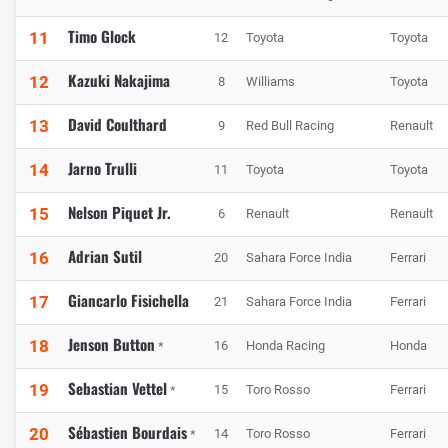
Timo Glock
11
12
Toyota
Toyota
Kazuki Nakajima
12
8
Williams
Toyota
David Coulthard
13
9
Red Bull Racing
Renault
Jarno Trulli
14
11
Toyota
Toyota
Nelson Piquet Jr.
15
6
Renault
Renault
Adrian Sutil
16
20
Sahara Force India
Ferrari
Giancarlo Fisichella
17
21
Sahara Force India
Ferrari
Jenson Button
18
16
Honda Racing
Honda
*
Sebastian Vettel
19
15
Toro Rosso
Ferrari
*
Sébastien Bourdais
20
14
Toro Rosso
Ferrari
*