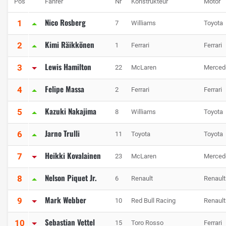
Pos
Fahrer
Nr
Konstrukteur
Motor
Nico Rosberg
1
7
Williams
Toyota
Kimi Räikkönen
2
1
Ferrari
Ferrari
Lewis Hamilton
3
22
McLaren
Merced
Felipe Massa
4
2
Ferrari
Ferrari
Kazuki Nakajima
5
8
Williams
Toyota
Jarno Trulli
6
11
Toyota
Toyota
Heikki Kovalainen
7
23
McLaren
Merced
Nelson Piquet Jr.
8
6
Renault
Renault
Mark Webber
9
10
Red Bull Racing
Renault
Sebastian Vettel
10
15
Toro Rosso
Ferrari