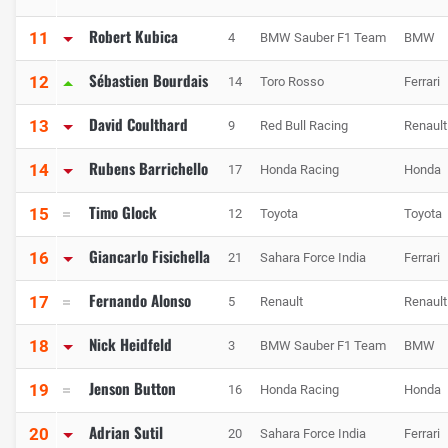
Robert Kubica
11
4
BMW Sauber F1 Team
BMW
Sébastien Bourdais
12
14
Toro Rosso
Ferrari
David Coulthard
13
9
Red Bull Racing
Renault
Rubens Barrichello
14
17
Honda Racing
Honda
Timo Glock
15
12
Toyota
Toyota
Giancarlo Fisichella
16
21
Sahara Force India
Ferrari
Fernando Alonso
17
5
Renault
Renault
Nick Heidfeld
18
3
BMW Sauber F1 Team
BMW
Jenson Button
19
16
Honda Racing
Honda
Adrian Sutil
20
20
Sahara Force India
Ferrari