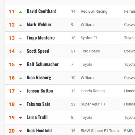
David Coulthard
11
14
Red Bull Racing
Ferrari
Mark Webber
12
9
Williams
Coswo
Tiago Monteiro
13
18
Spyker F1
Toyot
Scott Speed
14
21
Toro Rosso
Coswo
Ralf Schumacher
15
7
Toyota
Toyot
Nico Rosberg
16
10
Williams
Coswo
Jenson Button
17
12
Honda Racing
Hond
Takuma Sato
18
22
Super Aguri F1
Hond
Jarno Trulli
19
8
Toyota
Toyot
Nick Heidfeld
20
16
BMW Sauber F1 Team
BMW