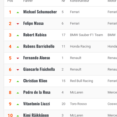
Pos
Fahrer
Nr
Konstrukteur
Motor
Michael Schumacher
1
5
Ferrari
Ferrari
Felipe Massa
2
6
Ferrari
Ferrari
Robert Kubica
3
17
BMW Sauber F1 Team
BMW
Rubens Barrichello
4
11
Honda Racing
Hond
Fernando Alonso
5
1
Renault
Renau
Giancarlo Fisichella
6
2
Renault
Renau
Christian Klien
7
15
Red Bull Racing
Ferrari
Pedro de la Rosa
8
4
McLaren
Merce
Vitantonio Liuzzi
9
20
Toro Rosso
Coswo
Kimi Räikkönen
10
3
McLaren
Merce