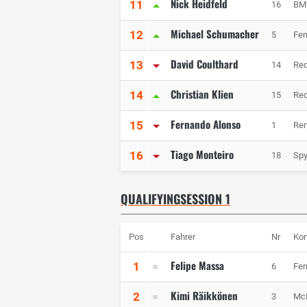
Nick Heidfeld
11
16
BM
Michael Schumacher
12
5
Fer
David Coulthard
13
14
Red
Christian Klien
14
15
Red
Fernando Alonso
15
1
Ren
Tiago Monteiro
16
18
Spy
QUALIFYINGSESSION 1
Pos
Fahrer
Nr
Kon
Felipe Massa
1
6
Fer
Kimi Räikkönen
2
3
Mc