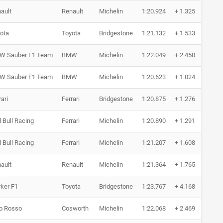
ault
Renault
Michelin
1:20.924
+ 1.325
22
ota
Toyota
Bridgestone
1:21.132
+ 1.533
23
W Sauber F1 Team
BMW
Michelin
1:22.049
+ 2.450
21
W Sauber F1 Team
BMW
Michelin
1:20.623
+ 1.024
10
rari
Ferrari
Bridgestone
1:20.875
+ 1.276
10
 Bull Racing
Ferrari
Michelin
1:20.890
+ 1.291
11
 Bull Racing
Ferrari
Michelin
1:21.207
+ 1.608
10
ault
Renault
Michelin
1:21.364
+ 1.765
12
ker F1
Toyota
Bridgestone
1:23.767
+ 4.168
9 
o Rosso
Cosworth
Michelin
1:22.068
+ 2.469
7 