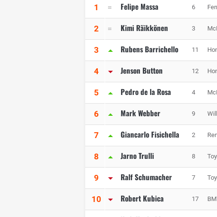
Felipe Massa
1
6
Fer
Kimi Räikkönen
2
3
Mc
Rubens Barrichello
3
11
Hon
Jenson Button
4
12
Hon
Pedro de la Rosa
5
4
Mc
Mark Webber
6
9
Wil
Giancarlo Fisichella
7
2
Ren
Jarno Trulli
8
8
Toy
Ralf Schumacher
9
7
Toy
Robert Kubica
10
17
BM