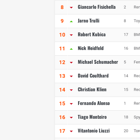
Giancarlo Fisichella
8
2
Ren
Jarno Trulli
9
8
Toy
Robert Kubica
10
17
BM
Nick Heidfeld
11
16
BM
Michael Schumacher
12
5
Fer
David Coulthard
13
14
Red
Christian Klien
14
15
Red
Fernando Alonso
15
1
Ren
Tiago Monteiro
16
18
Spy
Vitantonio Liuzzi
17
20
Tor