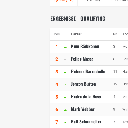
ERGEBNISSE - QUALIFYING
Pos
Fahrer
Nr
Kon
Kimi Räikkönen
1
3
Mc
Felipe Massa
2
6
Fer
Rubens Barrichello
3
11
Hon
Jenson Button
4
12
Hon
Pedro de la Rosa
5
4
Mc
Mark Webber
6
9
Wil
Ralf Schumacher
7
7
Toy