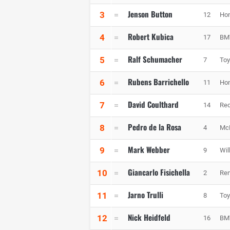
Jenson Button
3
12
Hon
Robert Kubica
4
17
BM
Ralf Schumacher
5
7
Toy
Rubens Barrichello
6
11
Hon
David Coulthard
7
14
Red
Pedro de la Rosa
8
4
Mc
Mark Webber
9
9
Wil
Giancarlo Fisichella
10
2
Ren
Jarno Trulli
11
8
Toy
Nick Heidfeld
12
16
BM