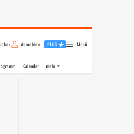
icker
Anmelden
PLUS
Menü
rogramm
Kalender
mehr
F1 Datenbank
Jobs
Über uns
nde