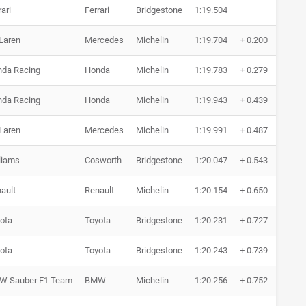
rari
Ferrari
Bridgestone
1:19.504
6 
Laren
Mercedes
Michelin
1:19.704
+ 0.200
6 
da Racing
Honda
Michelin
1:19.783
+ 0.279
11
da Racing
Honda
Michelin
1:19.943
+ 0.439
11
Laren
Mercedes
Michelin
1:19.991
+ 0.487
8 
liams
Cosworth
Bridgestone
1:20.047
+ 0.543
12
ault
Renault
Michelin
1:20.154
+ 0.650
10
ota
Toyota
Bridgestone
1:20.231
+ 0.727
12
ota
Toyota
Bridgestone
1:20.243
+ 0.739
12
W Sauber F1 Team
BMW
Michelin
1:20.256
+ 0.752
9 