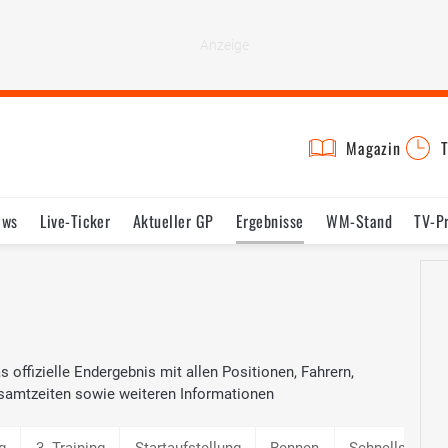
Magazin
T
ews
Live-Ticker
Aktueller GP
Ergebnisse
WM-Stand
TV-P
lder
Termine
Statistik
Testfahrten
Reglement
Lexikon
 offizielle Endergebnis mit allen Positionen, Fahrern,
samtzeiten sowie weiteren Informationen
g
3. Training
Startaufstellung
Rennen
Schnellste Ru