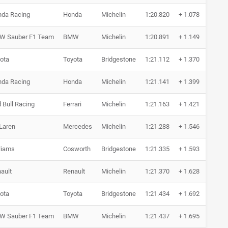
da Racing
Honda
Michelin
1:20.820
+ 1.078
6 
W Sauber F1 Team
BMW
Michelin
1:20.891
+ 1.149
3 
ota
Toyota
Bridgestone
1:21.112
+ 1.370
6 
da Racing
Honda
Michelin
1:21.141
+ 1.399
6 
 Bull Racing
Ferrari
Michelin
1:21.163
+ 1.421
6 
Laren
Mercedes
Michelin
1:21.288
+ 1.546
3 
liams
Cosworth
Bridgestone
1:21.335
+ 1.593
6 
ault
Renault
Michelin
1:21.370
+ 1.628
4 
ota
Toyota
Bridgestone
1:21.434
+ 1.692
6 
W Sauber F1 Team
BMW
Michelin
1:21.437
+ 1.695
4 