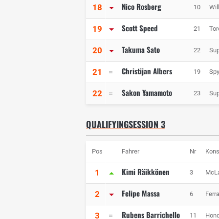
Nico Rosberg
18
10
Wil
Scott Speed
19
21
Tor
Takuma Sato
20
22
Sup
Christijan Albers
21
19
Spy
Sakon Yamamoto
22
23
Sup
QUALIFYINGSESSION 3
Pos
Fahrer
Nr
Kons
Kimi Räikkönen
1
3
McL
Felipe Massa
2
6
Ferra
Rubens Barrichello
3
11
Hond