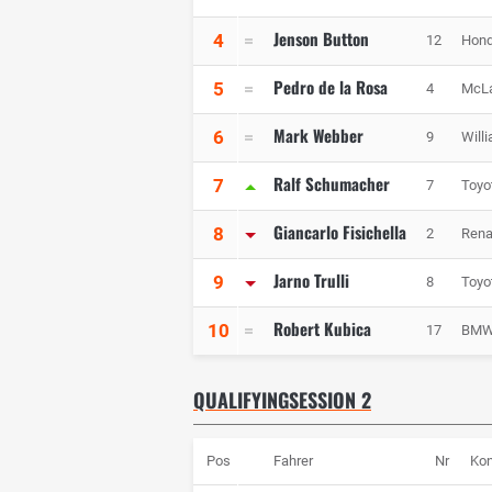
Jenson Button
4
12
Hond
Pedro de la Rosa
5
4
McL
Mark Webber
6
9
Will
Ralf Schumacher
7
7
Toyo
Giancarlo Fisichella
8
2
Rena
Jarno Trulli
9
8
Toyo
Robert Kubica
10
17
BMW 
QUALIFYINGSESSION 2
Pos
Fahrer
Nr
Kon