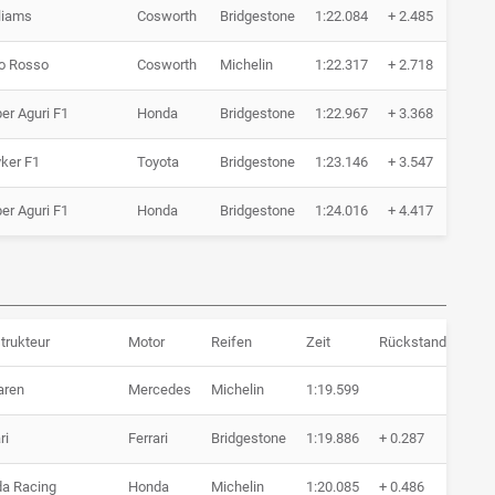
liams
Cosworth
Bridgestone
1:22.084
+ 2.485
6 
o Rosso
Cosworth
Michelin
1:22.317
+ 2.718
8 
er Aguri F1
Honda
Bridgestone
1:22.967
+ 3.368
6 
ker F1
Toyota
Bridgestone
1:23.146
+ 3.547
6 
er Aguri F1
Honda
Bridgestone
1:24.016
+ 4.417
6 
trukteur
Motor
Reifen
Zeit
Rückstand
Run
aren
Mercedes
Michelin
1:19.599
17 
ri
Ferrari
Bridgestone
1:19.886
+ 0.287
17 
a Racing
Honda
Michelin
1:20.085
+ 0.486
22 