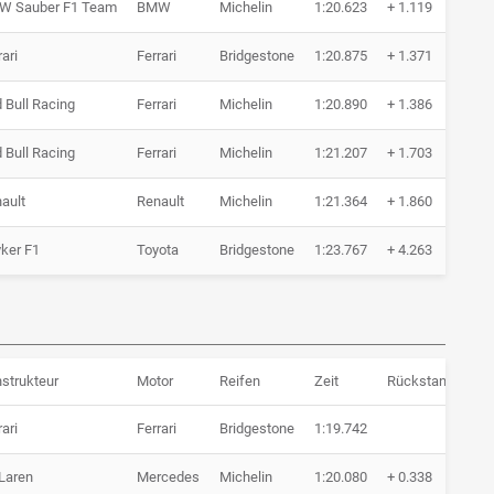
W Sauber F1 Team
BMW
Michelin
1:20.623
+ 1.119
10
rari
Ferrari
Bridgestone
1:20.875
+ 1.371
10
 Bull Racing
Ferrari
Michelin
1:20.890
+ 1.386
11
 Bull Racing
Ferrari
Michelin
1:21.207
+ 1.703
10
ault
Renault
Michelin
1:21.364
+ 1.860
12
ker F1
Toyota
Bridgestone
1:23.767
+ 4.263
9 
strukteur
Motor
Reifen
Zeit
Rückstand
Ru
rari
Ferrari
Bridgestone
1:19.742
3 
Laren
Mercedes
Michelin
1:20.080
+ 0.338
3 