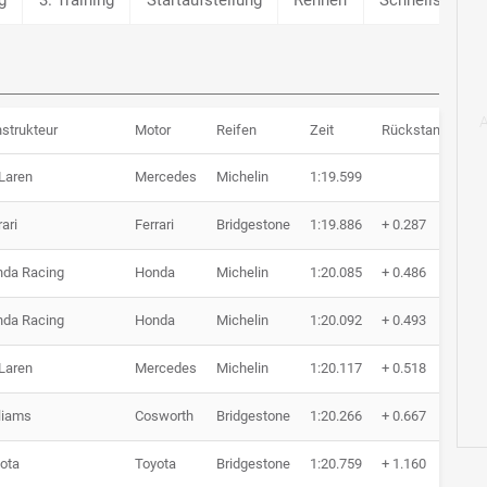
strukteur
Motor
Reifen
Zeit
Rückstand
Ru
Laren
Mercedes
Michelin
1:19.599
17
rari
Ferrari
Bridgestone
1:19.886
+ 0.287
17
da Racing
Honda
Michelin
1:20.085
+ 0.486
22
da Racing
Honda
Michelin
1:20.092
+ 0.493
22
Laren
Mercedes
Michelin
1:20.117
+ 0.518
19
liams
Cosworth
Bridgestone
1:20.266
+ 0.667
23
ota
Toyota
Bridgestone
1:20.759
+ 1.160
23