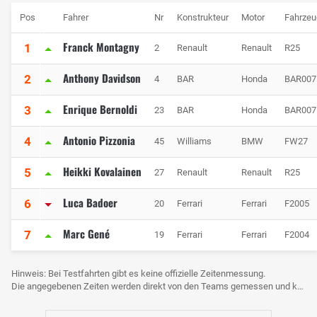
Pos
Fahrer
Nr
Konstrukteur
Motor
Fahrzeu
Franck Montagny
1
2
Renault
Renault
R25
Anthony Davidson
2
4
BAR
Honda
BAR007
Enrique Bernoldi
3
23
BAR
Honda
BAR007
Antonio Pizzonia
4
45
Williams
BMW
FW27
Heikki Kovalainen
5
27
Renault
Renault
R25
Luca Badoer
6
20
Ferrari
Ferrari
F2005
Marc Gené
7
19
Ferrari
Ferrari
F2004
Hinweis: Bei Testfahrten gibt es keine offizielle Zeitenmessung.
Die angegebenen Zeiten werden direkt von den Teams gemessen und können voneinander abweichen.