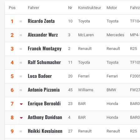
Pos
Fahrer
Nr
Konstrukteur
Motor
Fahr
Ricardo Zonta
1
10
Toyota
Toyota
TF10
Alexander Wurz
2
3
McLaren
Mercedes
MP4-
Franck Montagny
3
2
Renault
Renault
R25
Ralf Schumacher
4
11
Toyota
Toyota
TF10
Luca Badoer
5
20
Ferrari
Ferrari
F200
Antonio Pizzonia
6
45
Williams
BMW
FW2
Enrique Bernoldi
7
23
BAR
Honda
BAR0
Anthony Davidson
8
4
BAR
Honda
BAR0
Heikki Kovalainen
9
27
Renault
Renault
R25