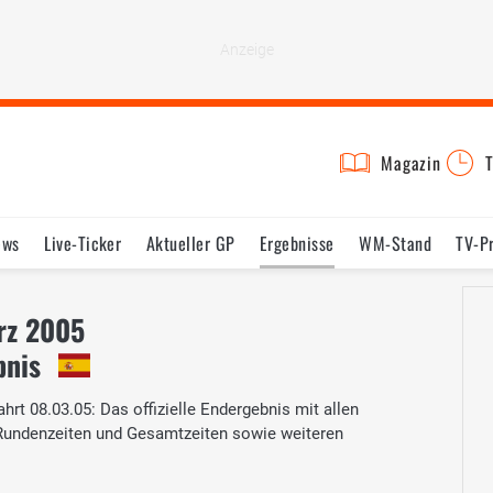
Magazin
T
ews
Live-Ticker
Aktueller GP
Ergebnisse
WM-Stand
TV-P
lder
Termine
Statistik
Testfahrten
Reglement
Lexikon
ärz 2005
bnis
ahrt 08.03.05: Das offizielle Endergebnis mit allen
 Rundenzeiten und Gesamtzeiten sowie weiteren