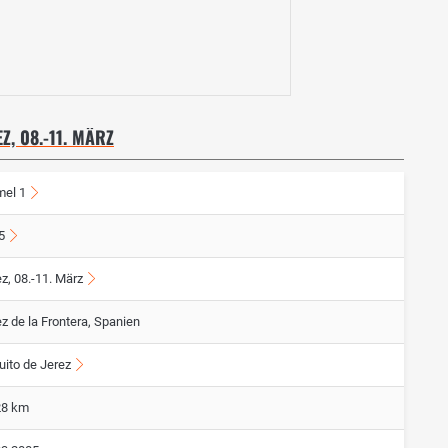
Z, 08.-11. MÄRZ
mel 1
5
z, 08.-11. März
z de la Frontera, Spanien
uito de Jerez
28 km