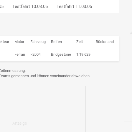
05
Testfahrt 10.03.05
Testfahrt 11.03.05
ukteur
Motor
Fahrzeug
Reifen
Zeit
Rückstand
Runden
Ferrari
F2004
Bridgestone
1:19.629
74 Run
e Zeitenmessung.
n Teams gemessen und können voneinander abweichen.