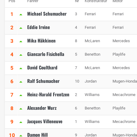
Pos
Fahrer
Nr
Konstrukteur
Motor
Michael Schumacher
1
3
Ferrari
Ferrari
Eddie Irvine
2
4
Ferrari
Ferrari
Mika Häkkinen
3
8
McLaren
Mercedes
Giancarlo Fisichella
4
5
Benetton
Playlife
David Coulthard
5
7
McLaren
Mercedes
Ralf Schumacher
6
10
Jordan
Mugen-Honda
Heinz-Harald Frentzen
7
2
Williams
Mecachrome
Alexander Wurz
8
6
Benetton
Playlife
Jacques Villeneuve
9
1
Williams
Mecachrome
Damon Hill
10
9
Jordan
Mugen-Honda