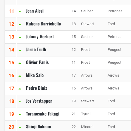
Jean Alesi
11
14
Sauber
Petronas
Rubens Barrichello
12
18
Stewart
Ford
Johnny Herbert
13
15
Sauber
Petronas
Jarno Trulli
14
12
Prost
Peugeot
Olivier Panis
15
11
Prost
Peugeot
Mika Salo
16
17
Arrows
Arrows
Pedro Diniz
17
16
Arrows
Arrows
Jos Verstappen
18
19
Stewart
Ford
Toranosuke Takagi
19
21
Tyrrell
Ford
Shinji Nakano
20
22
Minardi
Ford