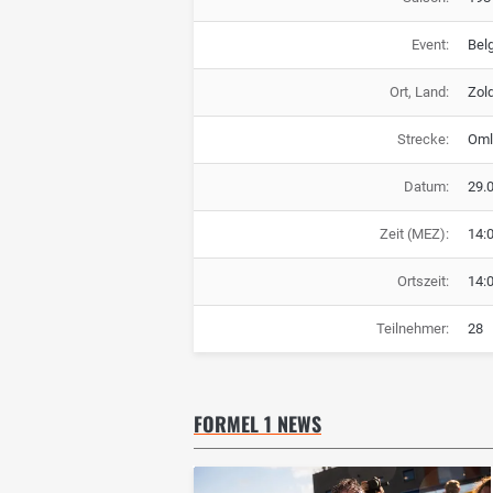
Event:
Bel
Ort, Land:
Zold
Strecke:
Oml
Datum:
29.
Zeit (MEZ):
14:
Ortszeit:
14:
Teilnehmer:
28
FORMEL 1 NEWS