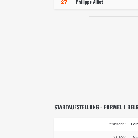
Philippe Alliot
27
STARTAUFSTELLUNG - FORMEL 1 BELG
Rennserie:
For
Saison:
198