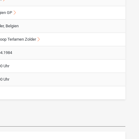
gien GP
er, Belgien
oop Terlamen Zolder
04.1984
00 Uhr
00 Uhr