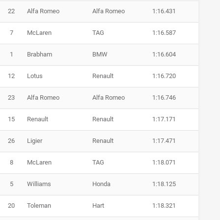
22
Alfa Romeo
Alfa Romeo
1:16.431
7
McLaren
TAG
1:16.587
1
Brabham
BMW
1:16.604
12
Lotus
Renault
1:16.720
23
Alfa Romeo
Alfa Romeo
1:16.746
15
Renault
Renault
1:17.171
26
Ligier
Renault
1:17.471
8
McLaren
TAG
1:18.071
5
Williams
Honda
1:18.125
20
Toleman
Hart
1:18.321