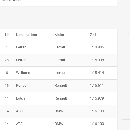
Nr
Konstrukteur
Motor
Zeit
27
Ferrari
Ferrari
1:14.846
28
Ferrari
Ferrari
1:15.398
6
Williams
Honda
1:15.414
16
Renault
Renault
1:15.611
11
Lotus
Renault
1:15.979
14
ATS
BMW
1:16.130
14
ATS
BMW
1:16.130