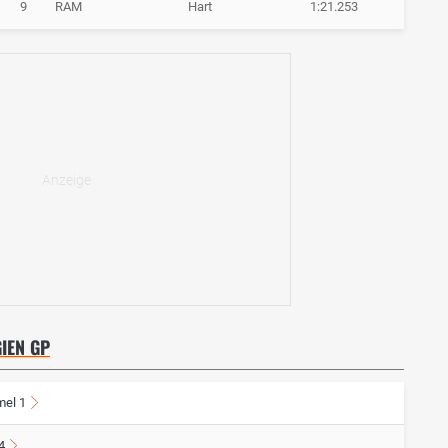
9
RAM
Hart
1:21.253
IEN GP
mel 1
4