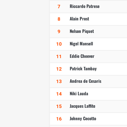
Riccardo Patrese
7
Alain Prost
8
Nelson Piquet
9
Nigel Mansell
10
Eddie Cheever
11
Patrick Tambay
12
Andrea de Cesaris
13
Niki Lauda
14
Jacques Laffite
15
Johnny Cecotto
16