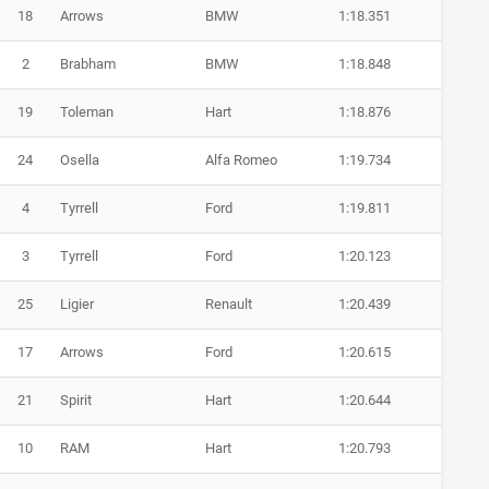
18
Arrows
BMW
1:18.351
2
Brabham
BMW
1:18.848
19
Toleman
Hart
1:18.876
24
Osella
Alfa Romeo
1:19.734
4
Tyrrell
Ford
1:19.811
3
Tyrrell
Ford
1:20.123
25
Ligier
Renault
1:20.439
17
Arrows
Ford
1:20.615
21
Spirit
Hart
1:20.644
10
RAM
Hart
1:20.793