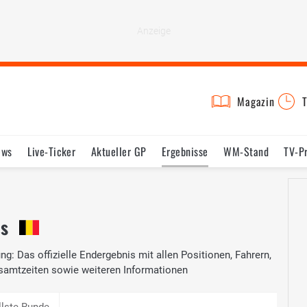
Magazin
T
ews
Live-Ticker
Aktueller GP
Ergebnisse
WM-Stand
TV-P
lder
Termine
Statistik
Testfahrten
Reglement
Lexikon
is
ng: Das offizielle Endergebnis mit allen Positionen, Fahrern,
samtzeiten sowie weiteren Informationen
llste Runde