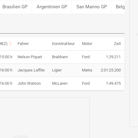
Brasilien GP
Argentinien GP
San Marino GP
Belgien G
(MEZ)
Fahrer
Konstrukteur
Motor
Zeit
 15:00 h
Nelson Piquet
Brabham
Ford
1:29.211
 16:00 h
Jacques Laffite
Ligier
Matra
2:01:25.200
 16:00 h
John Watson
McLaren
Ford
1:49.475