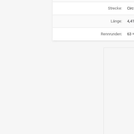
Strecke:
Circ
Länge:
4,4
Rennrunden:
63 