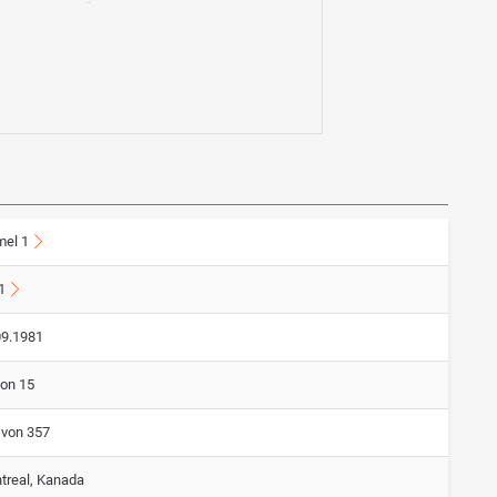
mel 1
1
09.1981
von 15
 von 357
treal, Kanada