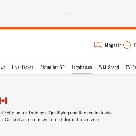
Magazin
T
ews
Live-Ticker
Aktueller GP
Ergebnisse
WM-Stand
TV-P
lder
Termine
Statistik
Testfahrten
Reglement
Lexikon
Zeitplan für Trainings, Qualifying und Rennen inklusive
ten, Gesamtzeiten und weiteren Informationen zum