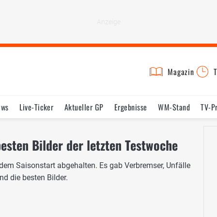
Magazin
T
ews
Live-Ticker
Aktueller GP
Ergebnisse
WM-Stand
TV-P
lder
Termine
Statistik
Testfahrten
Reglement
Lexikon
besten Bilder der letzten Testwoche
r dem Saisonstart abgehalten. Es gab Verbremser, Unfälle
d die besten Bilder.