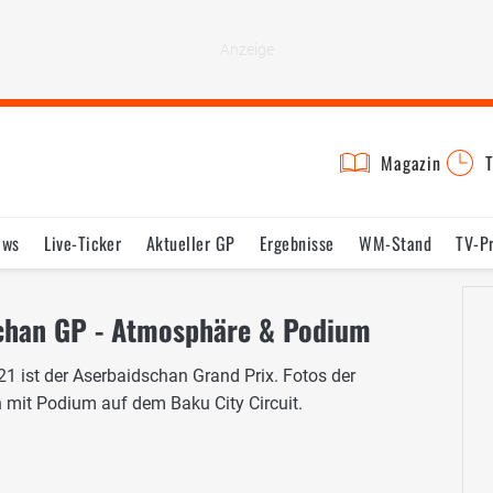
Magazin
T
ews
Live-Ticker
Aktueller GP
Ergebnisse
WM-Stand
TV-P
lder
Termine
Statistik
Testfahrten
Reglement
Lexikon
schan GP - Atmosphäre & Podium
1 ist der Aserbaidschan Grand Prix. Fotos der
mit Podium auf dem Baku City Circuit.