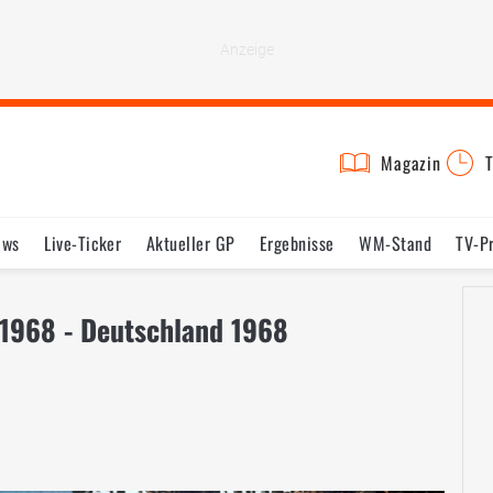
Magazin
T
ews
Live-Ticker
Aktueller GP
Ergebnisse
WM-Stand
TV-P
lder
Termine
Statistik
Testfahrten
Reglement
Lexikon
 1968 - Deutschland 1968