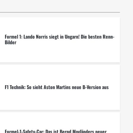
Formel 1: Lando Norris siegt in Ungarn! Die besten Renn-
Bilder
F1 Technik: So sieht Aston Martins neue B-Version aus
Formel-1-Safety-Car: Das ist Bernd Mayländers neuer