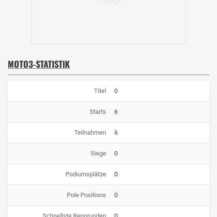
MOTO3-STATISTIK
Titel
0
Starts
6
Teilnahmen
6
Siege
0
Podiumsplätze
0
Pole Positions
0
Schnellste Rennrunden
0