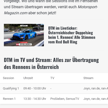
vorgelegt. Wo und wann die Sessions live im Fernsehen
und Stream übertragen werden, verrät euch
Motorsport-
Magazin.com
aber schon jetzt!
DTM im Liveticker:
Österreichischer Doppelsieg
beim 1. Rennen! Alle Stimmen
vom Red Bull Ring
DTM im TV und Stream: Alles zur Übertragung
des Rennens in Österreich
Session
Uhrzeit
TV
Stream
Qualifying 1
09:40 - 10:00 Uhr
-
Joyn, ran.de, ran
Rennen 1
13:30 - 14:30 Uhr
ProSieben, ServusTV
Joyn, ran.de, ra