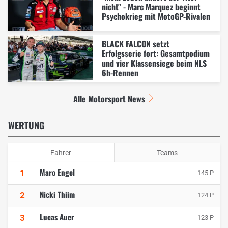
nicht" - Marc Marquez beginnt
Psychokrieg mit MotoGP-Rivalen
BLACK FALCON setzt
Erfolgsserie fort: Gesamtpodium
und vier Klassensiege beim NLS
6h-Rennen
Alle Motorsport News
WERTUNG
Fahrer
Teams
Maro Engel
1
145 P
Nicki Thiim
2
124 P
Lucas Auer
3
123 P