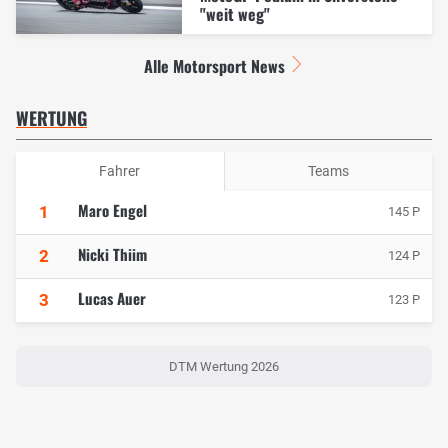
"weit weg"
Alle Motorsport News
WERTUNG
Fahrer
Teams
Maro Engel
1
145 P
Nicki Thiim
2
124 P
Lucas Auer
3
123 P
DTM Wertung 2026