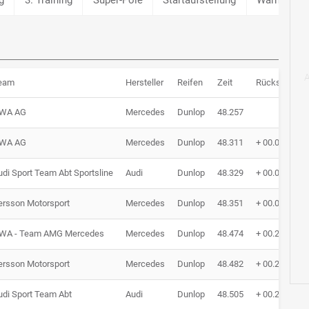
eam
Hersteller
Reifen
Zeit
Rückstand
WA AG
Mercedes
Dunlop
48.257
WA AG
Mercedes
Dunlop
48.311
+ 00.054
udi Sport Team Abt Sportsline
Audi
Dunlop
48.329
+ 00.072
ersson Motorsport
Mercedes
Dunlop
48.351
+ 00.094
WA - Team AMG Mercedes
Mercedes
Dunlop
48.474
+ 00.217
ersson Motorsport
Mercedes
Dunlop
48.482
+ 00.225
udi Sport Team Abt
Audi
Dunlop
48.505
+ 00.248