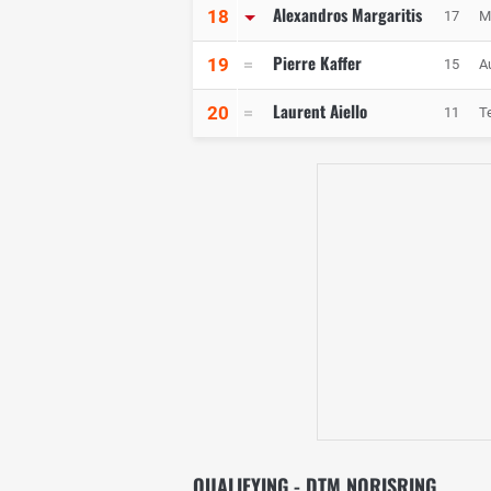
Alexandros Margaritis
18
17
M
Pierre Kaffer
19
15
A
Laurent Aiello
20
11
T
QUALIFYING - DTM NORISRING