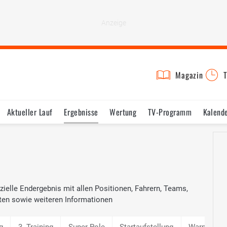
Magazin
T
Aktueller Lauf
Ergebnisse
Wertung
TV-Programm
Kalend
zielle Endergebnis mit allen Positionen, Fahrern, Teams,
ten sowie weiteren Informationen
g
3. Training
Super-Pole
Startaufstellung
Warm Up