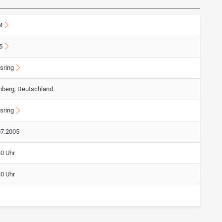
M
5
sring
nberg, Deutschland
sring
07.2005
30 Uhr
30 Uhr