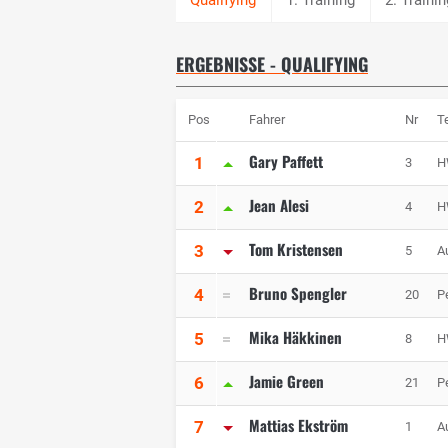
ERGEBNISSE - QUALIFYING
Pos
Fahrer
Nr
T
Gary Paffett
1
3
H
Jean Alesi
2
4
H
Tom Kristensen
3
5
A
Bruno Spengler
4
20
P
Mika Häkkinen
5
8
H
Jamie Green
6
21
P
Mattias Ekström
7
1
A