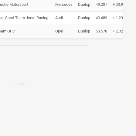
ücke Motorsport
Mercedes
Dunlop
49.207
+ 00.950
udi Sport Team Joest Racing
Audi
Dunlop
49.489
+ 1.232
eam OPC
Opel
Dunlop
50.578
+ 2.321