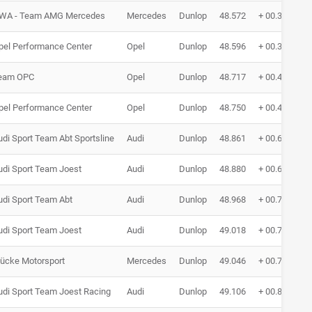
WA - Team AMG Mercedes
Mercedes
Dunlop
48.572
+ 00.315
pel Performance Center
Opel
Dunlop
48.596
+ 00.339
eam OPC
Opel
Dunlop
48.717
+ 00.460
pel Performance Center
Opel
Dunlop
48.750
+ 00.493
udi Sport Team Abt Sportsline
Audi
Dunlop
48.861
+ 00.604
udi Sport Team Joest
Audi
Dunlop
48.880
+ 00.623
udi Sport Team Abt
Audi
Dunlop
48.968
+ 00.711
udi Sport Team Joest
Audi
Dunlop
49.018
+ 00.761
ücke Motorsport
Mercedes
Dunlop
49.046
+ 00.789
udi Sport Team Joest Racing
Audi
Dunlop
49.106
+ 00.849