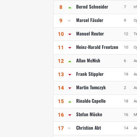
Bernd Schneider
8
7
H
Marcel Fässler
9
9
O
Manuel Reuter
10
12
T
Heinz-Harald Frentzen
11
10
O
Allan McNish
12
6
A
Frank Stippler
13
19
A
Martin Tomczyk
14
2
A
Rinaldo Capello
15
18
A
Stefan Mücke
16
16
M
Christian Abt
17
14
A