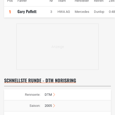
Pos
Fahrer
Nr
Team
Hersteller
Reifen
Zeit
Gary Paffett
1
3
HWA AG
Mercedes
Dunlop
0:48
SCHNELLSTE RUNDE - DTM NORISRING
Rennserie:
DTM
Saison:
2005