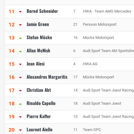
Bernd Schneider
11
7
HWA - Team AMG Mercedes
Jamie Green
12
21
Persson Motorsport
Stefan Mücke
13
16
Mücke Motorsport
Allan McNish
14
6
Audi Sport Team Abt Sportslin
Jean Alesi
15
4
HWA AG
Alexandros Margaritis
16
17
Mücke Motorsport
Christian Abt
17
14
Audi Sport Team Joest Racing
Rinaldo Capello
18
18
Audi Sport Team Joest
Pierre Kaffer
19
15
Audi Sport Team Joest Racing
Laurent Aiello
20
11
Team OPC