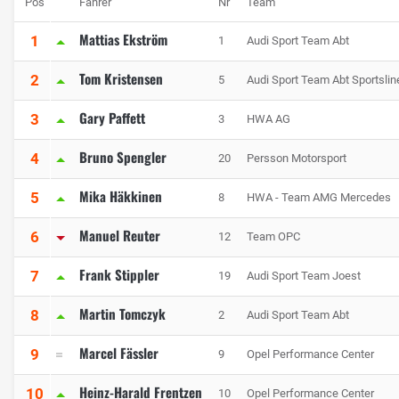
Pos
Fahrer
Nr
Team
Mattias Ekström
1
1
Audi Sport Team Abt
Tom Kristensen
2
5
Audi Sport Team Abt Sportslin
Gary Paffett
3
3
HWA AG
Bruno Spengler
4
20
Persson Motorsport
Mika Häkkinen
5
8
HWA - Team AMG Mercedes
Manuel Reuter
6
12
Team OPC
Frank Stippler
7
19
Audi Sport Team Joest
Martin Tomczyk
8
2
Audi Sport Team Abt
Marcel Fässler
9
9
Opel Performance Center
Heinz-Harald Frentzen
10
10
Opel Performance Center