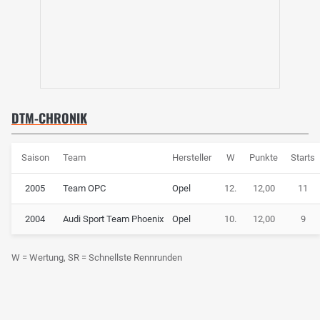
DTM-CHRONIK
Saison
Team
Hersteller
W
Punkte
Starts
2005
Team OPC
Opel
12.
12,00
11
2004
Audi Sport Team Phoenix
Opel
10.
12,00
9
W = Wertung, SR = Schnellste Rennrunden